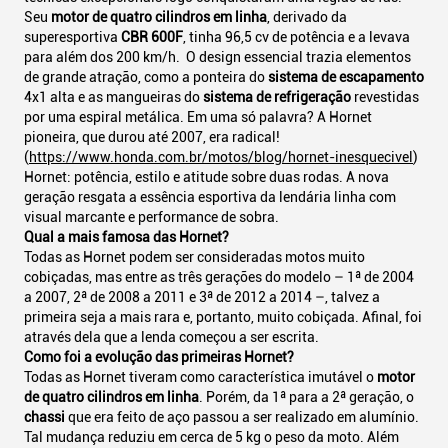
Seu
motor de quatro cilindros em linha
, derivado da
superesportiva
CBR 600F
, tinha 96,5 cv de potência e a levava
para além dos 200 km/h. O design essencial trazia elementos
de grande atração, como a ponteira do
sistema de escapamento
4x1 alta e as mangueiras do
sistema de refrigeração
revestidas
por uma espiral metálica. Em uma só palavra? A Hornet
pioneira, que durou até 2007, era radical!
(
https://www.honda.com.br/motos/blog/hornet-inesquecivel
)
Hornet: potência, estilo e atitude sobre duas rodas. A nova
geração resgata a essência esportiva da lendária linha com
visual marcante e performance de sobra.
Qual a mais famosa das Hornet?
Todas as Hornet podem ser consideradas motos muito
cobiçadas, mas entre as três gerações do modelo – 1ª de 2004
a 2007, 2ª de 2008 a 2011 e 3ª de 2012 a 2014 –, talvez a
primeira seja a mais rara e, portanto, muito cobiçada. Afinal, foi
através dela que a lenda começou a ser escrita.
Como foi a evolução das primeiras Hornet?
Todas as Hornet tiveram como característica imutável o
motor
de quatro cilindros em linha
. Porém, da 1ª para a 2ª geração, o
chassi
que era feito de aço passou a ser realizado em alumínio.
Tal mudança reduziu em cerca de 5 kg o peso da moto. Além