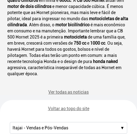
quatro cilindros
em linha e
600cc
. A
CB 500 Hornet
atual tem
motor de dois cilindros
e menor capacidade cúbica. É menos
potente que as Hornet pioneiras, mas mais leve e fácil de
pilotar, ideal para ingressar no mundo das
motocicletas de alta
cilindrada
. Além disso, o
motor bicilíndrico
é mais econômico
em consumo e na manutenção. Importante lembrar que a CB
500 Hornet 2025 é a primeira
motocicleta
de uma família que,
em breve, crescerá com versões de
750 cc
e
1000 cc
. Ou seja,
haverá Hornet para todos os gostos, bolsos e nível de
pilotagem. Todas elas terão um ponto em comum: a mais
recente tecnologia Honda e o design de pura
honda naked
agressiva, característica inseparável de todas as Hornet em
qualquer época.
Ver todas as noticias
Voltar ao topo do site
Itajai - Vendas e Pós-Vendas
▼