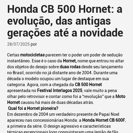
Honda CB 500 Hornet: a
evolução, das antigas
gerações até a novidade
28/07/2025
por
Certas
motocicletas
parecem ter o poder um poder de sedução
instantâneo. Esse é o caso da
Hornet,
nome que entrou no altar
dos objetos do desejo sobre
duas rodas
desde seu lançamento
no Brasil, ocorrido no já distante ano de 2004. Durante uma
década o modelo ocupou um lugar de destaque em sua
categoria. Agora, com a chegada da
CB 500 Hornet
apresentada no
Festival Interlagos 2025
, vale muito a pena
olhar pelo retrovisor e contar como foi a “revolução” que a
Moto
Hornet
causou há mais de duas décadas atrás.
Qual foi a Hornet pioneira?
Em dezembro de 2004 um verdadeiro presente de Papai Noel
apareceu nas concessionárias Honda: a
Honda Hornet CB 600F
,
a primeira da série. O design agressivo e características
técnicas excepcionais logo conquistaram uma legião de fãs.