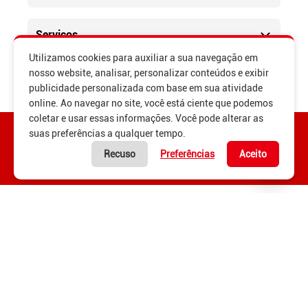
Av. Gov. Celso Ramos, 1395 - Alto Pereque, Porto Belo - SC
(47) 3369-7373
Serviços
(47) 3247-9100
Utilizamos cookies para auxiliar a sua navegação em
Ver localização
nosso website, analisar, personalizar conteúdos e exibir
Institucional
publicidade personalizada com base em sua atividade
online. Ao navegar no site, você está ciente que podemos
Camboriu
coletar e usar essas informações. Você pode alterar as
R. Cel. Benjamin Viêira, 10 - Centro, Camboriú - SC
suas preferências a qualquer tempo.
(47) 3247-9090
(47) 3247-9100
Recuso
Preferências
Aceito
Ver localização
Navegantes
Razão Social completa - PROMENAC MOTOS LTD
Esquina com - Rua José Francisco Laurindo, R. Nilo de Borba,
1846 - São Domingos II, Navegantes - SC
CNPJ - 80.453.400/0001-91
Navegantes, SC
Endereço - RUA EXPEDICIONARIO ALEIXO MABA
(47) 3342-6212
(47) 3247-9100
21BAIRRO BARRA DO RIO ITAJAI SCCEP: 88305-360