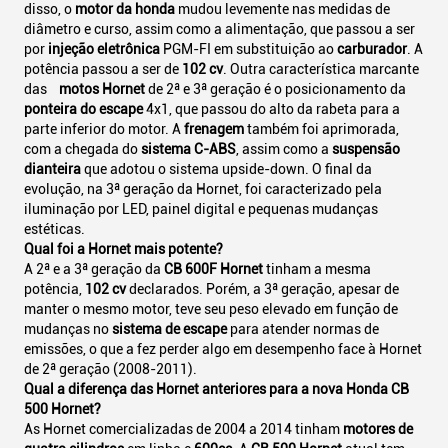
disso, o
motor da honda
mudou levemente nas medidas de
diâmetro e curso, assim como a alimentação, que passou a ser
por
injeção eletrônica
PGM-FI em substituição ao
carburador
. A
potência passou a ser de
102 cv
. Outra característica marcante
das
motos Hornet
de 2ª e 3ª geração é o posicionamento da
ponteira do escape
4x1, que passou do alto da rabeta para a
parte inferior do motor. A
frenagem
também foi aprimorada,
com a chegada do
sistema C-ABS
, assim como a
suspensão
dianteira
que adotou o sistema upside-down. O final da
evolução, na 3ª geração da Hornet, foi caracterizado pela
iluminação por LED, painel digital e pequenas mudanças
estéticas.
Qual foi a Hornet mais potente?
A 2ª e a 3ª geração da
CB 600F Hornet
tinham a mesma
potência,
102 cv
declarados. Porém, a 3ª geração, apesar de
manter o mesmo motor, teve seu peso elevado em função de
mudanças no
sistema de escape
para atender normas de
emissões, o que a fez perder algo em desempenho face à Hornet
de 2ª geração (2008-2011).
Qual a diferença das Hornet anteriores para a nova Honda CB
500 Hornet?
As Hornet comercializadas de 2004 a 2014 tinham
motores de