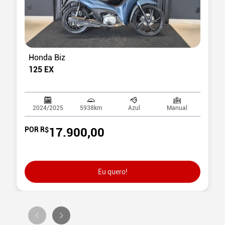
Honda Biz
125 EX
2024/2025
5938
km
Azul
Manual
POR R$
17.900,00
Eu quero!