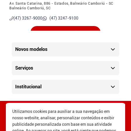
Av. Santa Catarina, 886 - Estados, Balneário Camboriú - SC
Balneário Camboriú, SC
(47) 3267-9000
(47) 3247-9100
Ver localização
Novos modelos
Porto Belo - Vendas e Pós-Vendas
Av. Gov. Celso Ramos, 1395 - Alto Pereque, Porto Belo - SC
(47) 3369-7373
Serviços
(47) 3247-9100
Ver localização
Institucional
Camboriu
R. Cel. Benjamin Viêira, 10 - Centro, Camboriú - SC
Utilizamos cookies para auxiliar a sua navegação em
(47) 3247-9090
(47) 3247-9100
nosso website, analisar, personalizar conteúdos e exibir
publicidade personalizada com base em sua atividade
online. Ao navegar no site, você está ciente que podemos