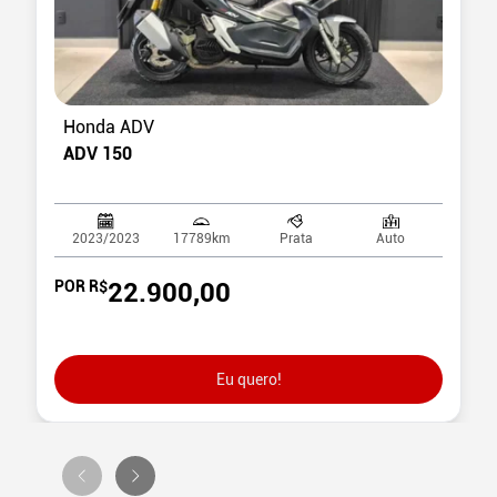
Honda ADV
ADV 150
2023/2023
17789
km
Prata
Auto
POR R$
22.900,00
Eu quero!