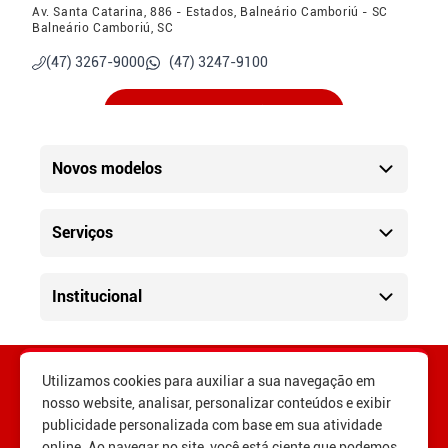
Av. Santa Catarina, 886 - Estados, Balneário Camboriú - SC
Balneário Camboriú, SC
(47) 3267-9000
(47) 3247-9100
Ver localização
Novos modelos
Porto Belo - Vendas e Pós-Vendas
Av. Gov. Celso Ramos, 1395 - Alto Pereque, Porto Belo - SC
(47) 3369-7373
Serviços
(47) 3247-9100
Ver localização
Institucional
Camboriu
R. Cel. Benjamin Viêira, 10 - Centro, Camboriú - SC
Utilizamos cookies para auxiliar a sua navegação em
(47) 3247-9090
(47) 3247-9100
nosso website, analisar, personalizar conteúdos e exibir
publicidade personalizada com base em sua atividade
online. Ao navegar no site, você está ciente que podemos